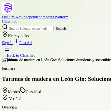
Full Pro Key
Independent reading platform
Classified
Search
Nearby picks
Sign In
Post Ad
← Back to
Classified
+
4
photos
business
Tarimas de madera en León Gto: Solucione
Mexico
Classified
Verified
Overview