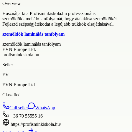
Overview
Használja ki a Profisminkiskola.hu professzionális
szemöldöklamelláló tanfolyamát, hogy átalakítsa szemöldökét.
Fejleszd szépségjátékodat a legújabb trükkök elsajátításával.
szemöldök laminálás tanfolyam
szemöldök laminálás tanfolyam
EVN Europe Ltd.
profisminkiskola.hu
Seller
EV
EVN Europe Ltd.
Classified
Call seller
WhatsApp
+36 70 55555 16
https://profisminkiskola.hu/