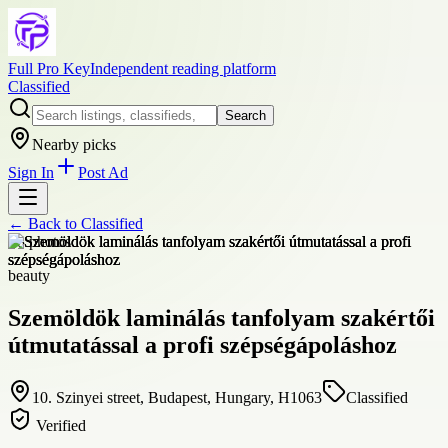
Full Pro Key
Independent reading platform
Classified
Search
Nearby picks
Sign In
Post Ad
← Back to
Classified
+
8
photos
beauty
Szemöldök laminálás tanfolyam szakértői
útmutatással a profi szépségápoláshoz
10. Szinyei street, Budapest, Hungary, H1063
Classified
Verified