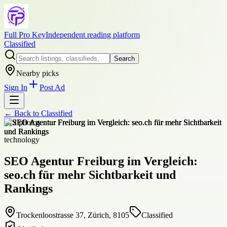
Full Pro Key
Independent reading platform
Classified
Search
Nearby picks
Sign In
Post Ad
← Back to
Classified
+
12
photos
technology
SEO Agentur Freiburg im Vergleich:
seo.ch für mehr Sichtbarkeit und
Rankings
Trockenloostrasse 37, Zürich, 8105
Classified