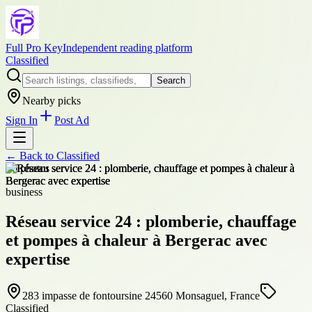
Full Pro Key
Independent reading platform
Classified
Search
Nearby picks
Sign In
Post Ad
← Back to
Classified
+
6
photos
business
Réseau service 24 : plomberie, chauffage
et pompes à chaleur à Bergerac avec
expertise
283 impasse de fontoursine 24560 Monsaguel, France
Classified