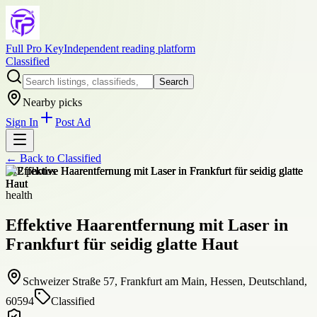
Full Pro Key
Independent reading platform
Classified
Search
Nearby picks
Sign In
Post Ad
← Back to
Classified
+
12
photos
health
Effektive Haarentfernung mit Laser in
Frankfurt für seidig glatte Haut
Schweizer Straße 57, Frankfurt am Main, Hessen, Deutschland,
60594
Classified