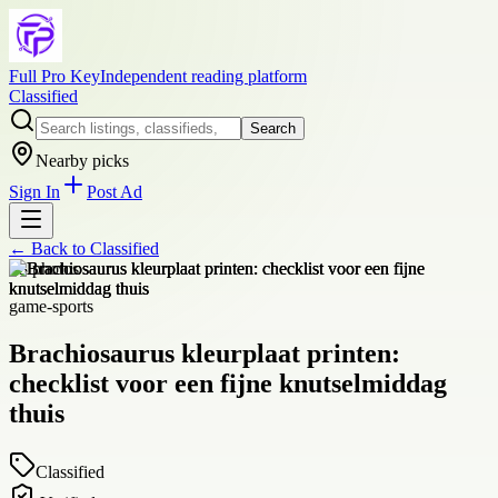
Full Pro Key
Independent reading platform
Classified
Search
Nearby picks
Sign In
Post Ad
← Back to
Classified
+
3
photos
game-sports
Brachiosaurus kleurplaat printen:
checklist voor een fijne knutselmiddag
thuis
Classified